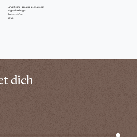
La Cantinota - Locanda De Manincor
Miglior hamburger
Restaurant Guru
2025
et dich