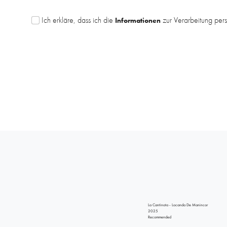
Ich erkläre, dass ich die
zur Verarbeitung per
Informationen
La Cantinota - Locanda De Manincor
2025
Recommended